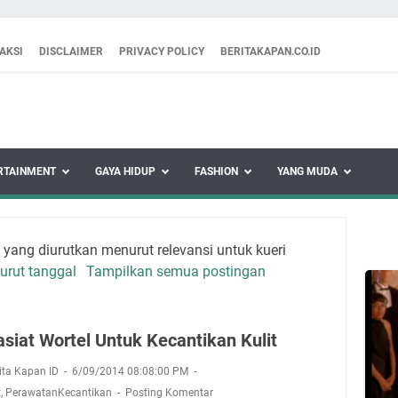
AKSI
DISCLAIMER
PRIVACY POLICY
BERITAKAPAN.CO.ID
RTAINMENT
GAYA HIDUP
FASHION
YANG MUDA
ang diurutkan menurut relevansi untuk kueri
urut tanggal
Tampilkan semua postingan
asiat Wortel Untuk Kecantikan Kulit
rita Kapan ID
6/09/2014 08:08:00 PM
t
,
PerawatanKecantikan
Posting Komentar