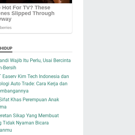
 HIDUP
ndi Wajib Itu Perlu, Usai Bercinta
h-Bersih
 Easerv Kim Tech Indonesia dan
logi Auto Trade: Cara Kerja dan
embangannya
Sifat Khas Perempuan Anak
ama
retan Sikap Yang Membuat
g Tidak Nyaman Bicara
ganmu