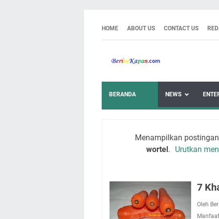
HOME
ABOUT US
CONTACT US
RED
BERANDA
NEWS
ENTE
Menampilkan postingan y
wortel
.
Urutkan men
7 Kh
Oleh Be
Manfaa