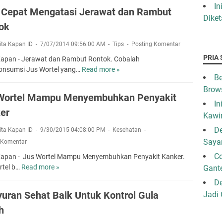
r
r
In
e
 Cepat Mengatasi Jerawat dan Rambut
t
a
Diket
c
e
ok
C
a
l
e
n
rita Kapan ID
7/07/2014 09:56:00 AM
Y
Tips
Posting Komentar
p
t
a
a
PRIA 
Kapan - Jerawat dan Rambut Rontok. Cobalah
i
n
t
nsumsi Jus Wortel yang…
Read more »
C
k
g
Be
M
a
a
B
e
Brow
r
n
Wortel Mampu Menyembuhkan Penyakit
a
n
a
K
In
i
g
er
C
u
Kawi
k
a
e
l
U
De
rita Kapan ID
9/30/2015 04:08:00 PM
Kesehatan
t
p
i
n
a
Saya
 Komentar
a
t
t
s
t
C
Kapan - Jus Wortel Mampu Menyembuhkan Penyakit Kanker.
u
i
M
rtel b…
Read more »
Gant
J
k
J
e
u
K
De
e
n
s
e
r
yuran Sehat Baik Untuk Kontrol Gula
Jadi
g
W
s
a
a
h
o
e
w
t
r
h