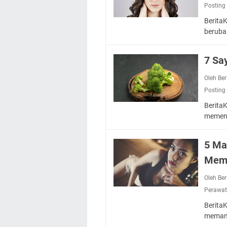
Posting
Berita
beruba
7 Sa
Oleh Be
Posting
Berita
memenu
5 Ma
Mem
Oleh Be
Perawat
Berita
meman