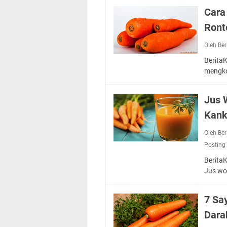
Cara
Ront
Oleh Be
Berita
mengko
Jus 
Kank
Oleh Be
Posting
Berita
Jus wo
7 Sa
Dara