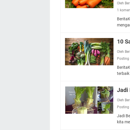
Oleh Be
1 komen
Berita
mengan
10 S
Oleh Be
Posting
Berita
terbai
Jadi
Oleh Be
Posting
Jadi B
kita 