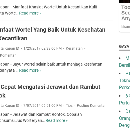
Kapan - Manfaat Khasiat Wortel Untuk Kecantikan Kulit
ata Worte…
Read more »
7
K
h
nfaat Wortel Yang Baik Untuk Kesehatan
a
Kecantikan
s
i
GAYA
rita Kapan ID
1/23/2017 02:33:00 PM
Kesehatan
a
 Komentar
t
Ma
W
Kapan - Sayur wortel selain baik untuk menjaga kesehatan
Bersi
o
 ternyata …
Read more »
7
PT
r
M
Tekno
t
a
 Cepat Mengatasi Jerawat dan Rambut
e
Perk
n
l
ok
f
6 
U
a
Pert
n
rita Kapan ID
7/07/2014 06:51:00 PM
Tips
Posting Komentar
a
De
t
t
Kapan - Jerawat dan Rambut Rontok. Cobalah
u
Oran
W
nsumsi Jus Wortel yan…
Read more »
C
k
Den
o
a
K