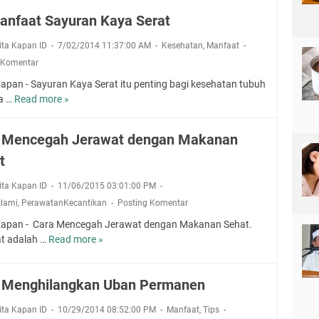
n
e
d
e
n
t
anfaat Sayuran Kaya Serat
n
i
h
t
o
y
B
a
u
rita Kapan ID
7/02/2014 11:37:00 AM
Kesehatan
k
,
Manfaat
a
e
t
k
 Komentar
k
r
U
K
i
Kapan - Sayuran Kaya Serat itu penting bagi kesehatan tubuh
k
n
o
t
la …
Read more »
1
a
t
n
K
0
h
u
t
a
M
D
k
r
 Mencegah Jerawat dengan Makanan
n
a
a
D
o
k
t
n
u
i
l
e
f
r
a
G
rita Kapan ID
11/06/2015 03:01:00 PM
r
a
U
b
u
Alami
,
PerawatanKecantikan
Posting Komentar
a
l
e
l
t
a
t
a
Kapan - Cara Mencegah Jerawat dengan Makanan Sehat.
S
n
e
D
t adalah …
Read more »
C
a
g
s
a
a
y
D
r
r
u
a
a
 Menghilangkan Uban Permanen
a
r
r
h
M
a
i
rita Kapan ID
10/29/2014 08:52:00 PM
Manfaat
,
Tips
e