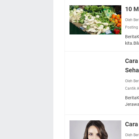
10 M
Oleh Be
Posting
Berita
kita.Bi
Cara
Seha
Oleh Be
Cantik 
Berita
Jerawa
Cara
Oleh Be