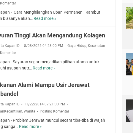
n
S
 Komentar
n
K
a
c
Kapan - Cara Menghilangkan Uban Permanen . Rambut
a
m
e
n biasanya akan…
Read more »
C
y
p
g
a
a
a
a
r
S
h
yuran Tinggi Akan Mengandung Kolagen
h
a
e
D
J
M
r
rita Kapan ID
8/08/2025 04:28:00 PM
Gaya Hidup
,
Kesehatan
a
e
e
a
p
 Komentar
r
n
t
u
a
Kapan - Sayuran segar menjadikan pilihan utama untuk
g
r
w
hi asupan nutr…
Read more »
7
h
m
a
S
i
u
t
a
l
kanan Alami Mampu Usir Jerawat
d
y
a
e
bandel
u
n
n
r
g
g
rita Kapan ID
11/22/2014 07:21:00 PM
a
k
a
anKecantikan
,
Wanita
Posting Komentar
n
a
n
T
n
Kapan - Problem Jerawat muncul secara tiba-tiba di wajah
M
i
U
g sanga…
Read more »
5
a
n
b