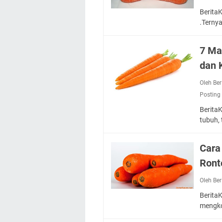
Berita
.Terny
7 Ma
dan 
Oleh Be
Posting
Berita
tubuh,
Cara
Ront
Oleh Be
Berita
mengko