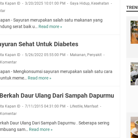
a
a
rita Kapan ID
3/20/2025 10:01:00 PM
Gaya Hidup
,
Kesehatan
t
a
TREN
t
s
tar
e
t
d
i
l
a
Kapan - Sayuran merupakan salah satu makanan yang
a
J
M
n
dung serat baik u…
Read more »
7
n
e
a
d
S
R
r
m
a
a
a
a
ayuran Sehat Untuk Diabetes
p
n
y
m
w
u
K
u
b
a
rita Kapan ID
5/26/2022 05:55:00 PM
Makanan
,
Penyakit
M
e
r
u
t
 Komentar
e
c
a
t
d
n
a
Kapan - Mengkonsumsi sayuran merupakan salah satu cara
n
R
a
y
n
k untuk meme…
Read more »
1
S
o
n
e
t
0
e
n
R
m
i
S
h
t
a
 Berkah Daur Ulang Dari Sampah Dapurmu
b
k
a
a
o
m
u
a
y
t
k
b
rita Kapan ID
7/11/2015 04:31:00 PM
Lifestile
,
Manfaat
h
n
u
B
u
 Komentar
k
r
a
t
a
erkah Daur Ulang Dari Sampah Dapurmu . Seberapa sering
a
i
R
n
membuang sam…
Read more »
J
n
k
o
P
a
S
U