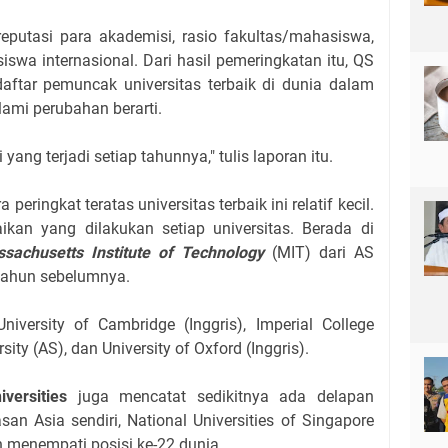
 reputasi para akademisi, rasio fakultas/mahasiswa,
iswa internasional. Dari hasil pemeringkatan itu, QS
aftar pemuncak universitas terbaik di dunia dalam
lami perubahan berarti.
yang terjadi setiap tahunnya," tulis laporan itu.
peringkat teratas universitas terbaik ini relatif kecil.
baikan yang dilakukan setiap universitas. Berada di
sachusetts Institute of Technology
(MIT) dari AS
etahun sebelumnya.
niversity of Cambridge (Inggris), Imperial College
sity (AS), dan University of Oxford (Inggris).
versities
juga mencatat sedikitnya ada delapan
san Asia sendiri, National Universities of Singapore
 menempati posisi ke-22 dunia.