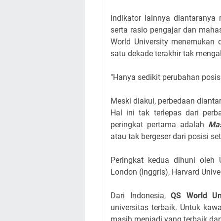
Indikator lainnya diantaranya
serta rasio pengajar dan mahas
World University menemukan d
satu dekade terakhir tak menga
"Hanya sedikit perubahan posisi 
Meski diakui, perbedaan diantara 
Hal ini tak terlepas dari per
peringkat pertama adalah
Mas
atau tak bergeser dari posisi s
Peringkat kedua dihuni oleh U
London (Inggris), Harvard Univer
Dari Indonesia,
QS World Uni
universitas terbaik. Untuk kawa
masih menjadi yang terbaik dan