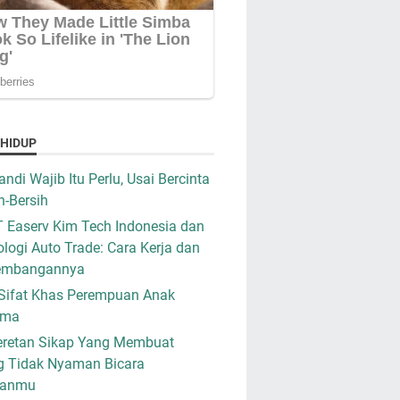
 HIDUP
ndi Wajib Itu Perlu, Usai Bercinta
h-Bersih
 Easerv Kim Tech Indonesia dan
logi Auto Trade: Cara Kerja dan
embangannya
Sifat Khas Perempuan Anak
ama
retan Sikap Yang Membuat
g Tidak Nyaman Bicara
ganmu