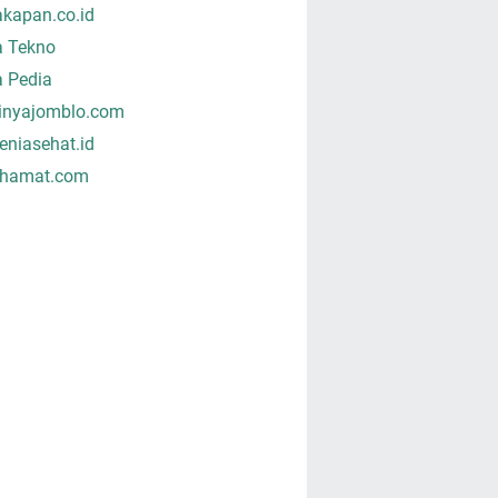
akapan.co.id
a Tekno
a Pedia
tinyajomblo.com
niasehat.id
hamat.com