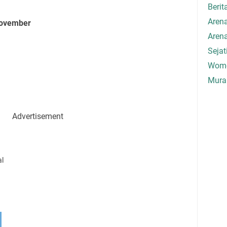
Berit
Aren
 November
Aren
Seja
Wome
Mura
Advertisement
al