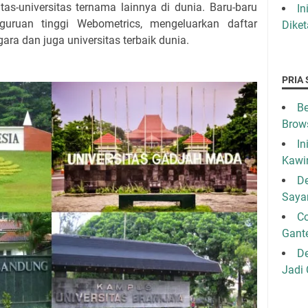
tas-universitas ternama lainnya di dunia. Baru-baru
In
guruan tinggi Webometrics, mengeluarkan daftar
Diket
gara dan juga universitas terbaik dunia.
PRIA 
Be
Brow
In
Kawi
De
Saya
C
Gant
De
Jadi