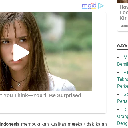
GAYA
Ma
Bersi
PT
Tekno
Perk
6 
Pert
De
Oran
Den
 Indonesia
membuktikan kualitas mereka tidak kalah