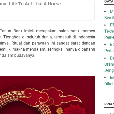
GAYA
Ma
Bersi
PT
Tahun Baru Imlek merupakan salah satu momen
Tekno
t Tionghoa di seluruh dunia, termasuk di Indonesia
Perk
inya. Ritual dan perayaan ini sangat sarat dengan
6 
memiliki makna mendalam, seringkali hanya dipahami
Pert
r dalam budayanya.
De
Oran
Den
In
Diket
PRIA 