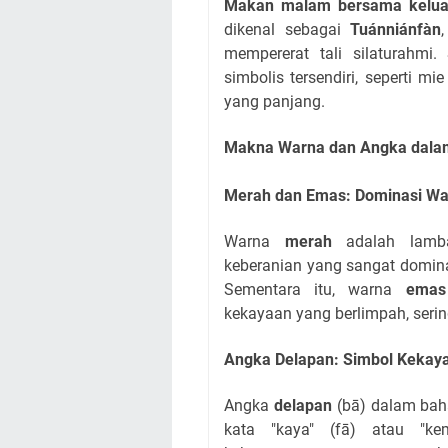
Makan malam bersama kelua
dikenal sebagai
Tuánniánfàn
mempererat tali silaturahmi
simbolis tersendiri, seperti
yang panjang.
Makna Warna dan Angka dala
Merah dan Emas: Dominasi Wa
Warna
merah
adalah lamban
keberanian yang sangat domina
Sementara itu, warna
emas
kekayaan yang berlimpah, seri
Angka Delapan: Simbol Kekay
Angka
delapan
(bā) dalam bah
kata "kaya" (fā) atau "ke