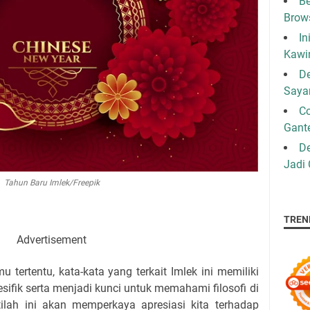
Be
Brow
In
Kawi
De
Saya
C
Gant
De
Jadi
Tahun Baru Imlek/Freepik
TREN
Advertisement
mu tertentu, kata-kata yang terkait Imlek ini memiliki
ifik serta menjadi kunci untuk memahami filosofi di
tilah ini akan memperkaya apresiasi kita terhadap