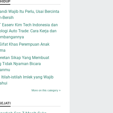
 HIDUP
ndi Wajib Itu Perlu, Usai Bercinta
h-Bersih
 Easerv Kim Tech Indonesia dan
logi Auto Trade: Cara Kerja dan
embangannya
Sifat Khas Perempuan Anak
ama
retan Sikap Yang Membuat
g Tidak Nyaman Bicara
ganmu
i Itilah-istilah Imlek yang Wajib
ahui
More on this category »
SEJATI