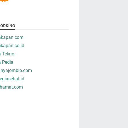
ORKING
takapan.com
akapan.co.id
a Tekno
a Pedia
tinyajomblo.com
niasehat.id
hamat.com