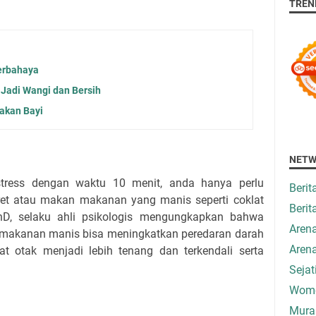
TREN
Berbahaya
 Jadi Wangi dan Bersih
akan Bayi
NETW
tress dengan waktu 10 menit, anda hanya perlu
Beri
et atau makan makanan yang manis seperti coklat
Berit
hD, selaku ahli psikologis mengungkapkan bahwa
Aren
makanan manis bisa meningkatkan peredaran darah
Aren
t otak menjadi lebih tenang dan terkendali serta
Seja
Wome
Mura