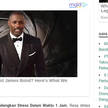
GAYA
Ma
Bersi
PT
Tekno
Perk
6 
Pert
De
Oran
Den
ilangkan Stress Dalam Waktu 1 Jam.
Rasa stress
In