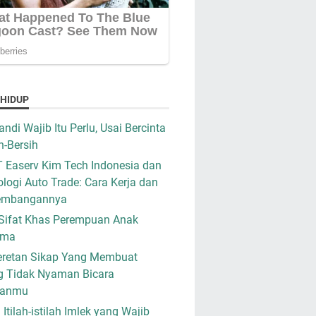
 HIDUP
ndi Wajib Itu Perlu, Usai Bercinta
h-Bersih
 Easerv Kim Tech Indonesia dan
logi Auto Trade: Cara Kerja dan
embangannya
Sifat Khas Perempuan Anak
ama
retan Sikap Yang Membuat
g Tidak Nyaman Bicara
ganmu
i Itilah-istilah Imlek yang Wajib