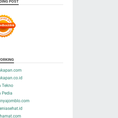
DING POST
ORKING
takapan.com
akapan.co.id
a Tekno
a Pedia
tinyajomblo.com
niasehat.id
hamat.com