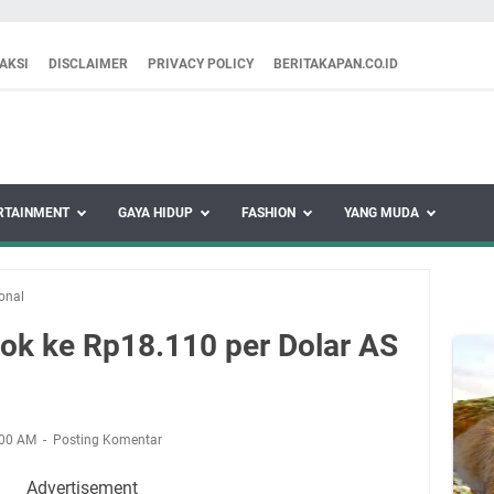
AKSI
DISCLAIMER
PRIVACY POLICY
BERITAKAPAN.CO.ID
RTAINMENT
GAYA HIDUP
FASHION
YANG MUDA
onal
lok ke Rp18.110 per Dolar AS
:00 AM
Posting Komentar
Advertisement