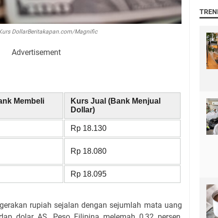
TREN
 Kurs DollarBeritakapan.com/Magnific
Advertisement
Bank Membeli
Kurs Jual (Bank Menjual
Dollar)
Rp 18.130
Rp 18.080
Rp 18.095
ergerakan rupiah sejalan dengan sejumlah mata uang
adap dolar AS. Peso Filipina melemah 0,32 persen,