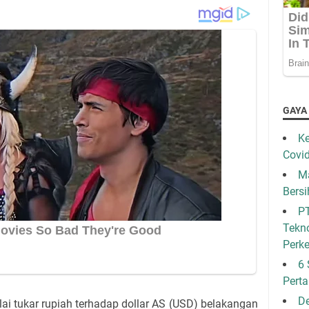
GAYA
Ke
Covi
Ma
Bersi
PT
Tekno
Perk
6 
Pert
De
ai tukar rupiah terhadap dollar AS (USD) belakangan