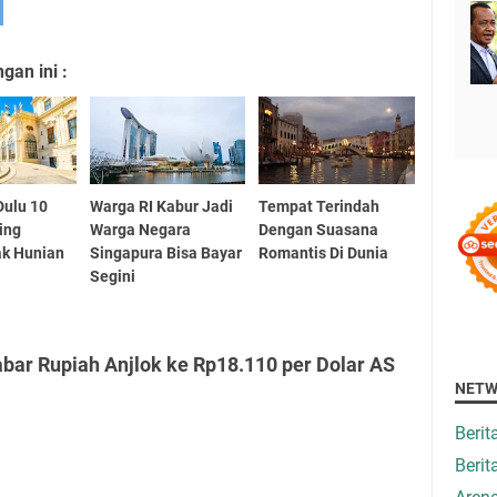
an ini :
Dulu 10
Warga RI Kabur Jadi
Tempat Terindah
ing
Warga Negara
Dengan Suasana
ak Hunian
Singapura Bisa Bayar
Romantis Di Dunia
Segini
bar Rupiah Anjlok ke Rp18.110 per Dolar AS
NETW
Beri
Berit