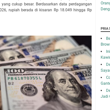
Oran
 yang cukup besar. Berdasarkan data perdagangan
Den
2026, rupiah berada di kisaran Rp 18.049 hingga Rp
PRIA 
Be
Brow
In
Kawi
De
Saya
C
Gant
De
Jadi