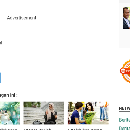
Advertisement
al
an ini :
NETW
Beri
Berit