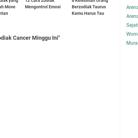
diak yang
12 Cara Zodiak
6 Kelebihan Orang
sah Move
Mengontrol Emosi
Berzodiak Taurus
Aren
ntan
Kamu Harus Tau
Aren
Seja
Wome
diak Cancer Minggu Ini"
Mura