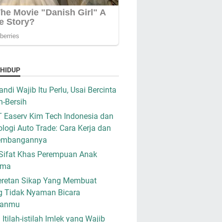
 HIDUP
ndi Wajib Itu Perlu, Usai Bercinta
h-Bersih
 Easerv Kim Tech Indonesia dan
logi Auto Trade: Cara Kerja dan
embangannya
Sifat Khas Perempuan Anak
ama
retan Sikap Yang Membuat
g Tidak Nyaman Bicara
ganmu
i Itilah-istilah Imlek yang Wajib