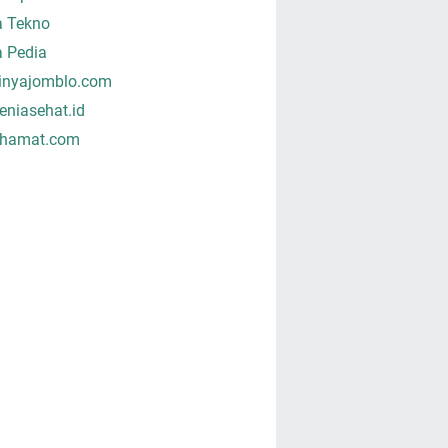
a Tekno
a Pedia
tinyajomblo.com
niasehat.id
hamat.com