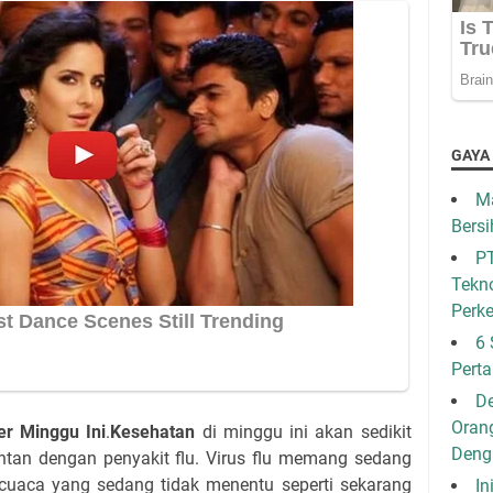
GAYA
Ma
Bersi
PT
Tekno
Perk
6 
Pert
De
Oran
er Minggu Ini
.
Kesehatan
di minggu ini akan sedikit
Den
ntan dengan penyakit flu. Virus flu memang sedang
cuaca yang sedang tidak menentu seperti sekarang
In