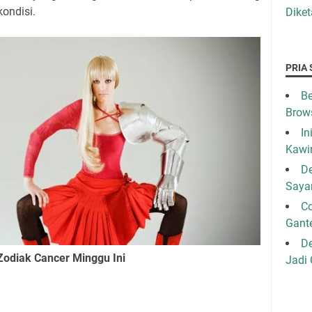
kondisi.
Diket
PRIA 
Be
Brow
In
Kawi
De
Saya
C
Gant
De
Zodiak Cancer Minggu Ini
Jadi