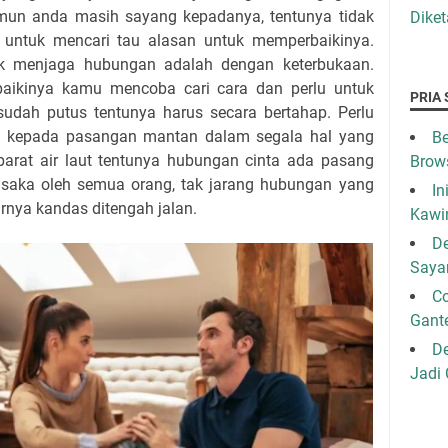
amun anda masih sayang kepadanya, tentunya tidak
Diket
untuk mencari tau alasan untuk memperbaikinya.
uk menjaga hubungan adalah dengan keterbukaan.
baikinya kamu mencoba cari cara dan perlu untuk
PRIA 
dah putus tentunya harus secara bertahap. Perlu
ka kepada pasangan mantan dalam segala hal yang
Be
barat air laut tentunya hubungan cinta ada pasang
Brow
rasaka oleh semua orang, tak jarang hubungan yang
In
rnya kandas ditengah jalan.
Kawi
De
Saya
C
Gant
De
Jadi