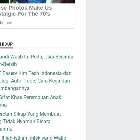
 HIDUP
ndi Wajib Itu Perlu, Usai Bercinta
h-Bersih
 Easerv Kim Tech Indonesia dan
logi Auto Trade: Cara Kerja dan
embangannya
Sifat Khas Perempuan Anak
ama
retan Sikap Yang Membuat
g Tidak Nyaman Bicara
ganmu
i Itilah-istilah Imlek yang Wajib