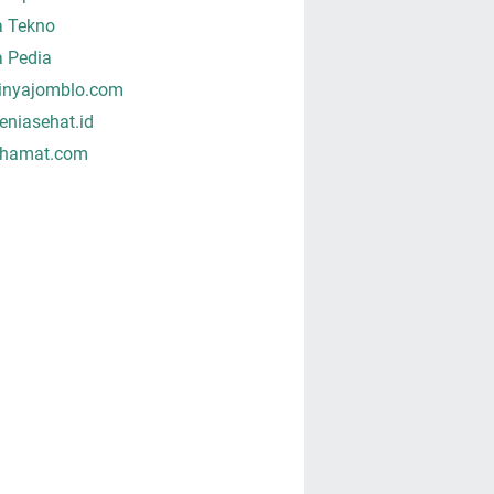
a Tekno
a Pedia
tinyajomblo.com
niasehat.id
hamat.com