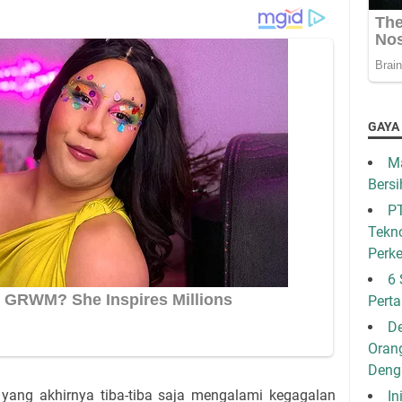
GAYA
Ma
Bersi
PT
Tekno
Perk
6 
Pert
De
Oran
Den
 yang akhirnya tiba-tiba saja mengalami kegagalan
In