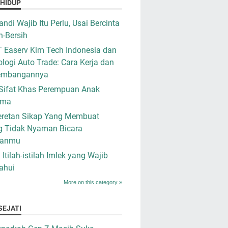
 HIDUP
ndi Wajib Itu Perlu, Usai Bercinta
h-Bersih
 Easerv Kim Tech Indonesia dan
logi Auto Trade: Cara Kerja dan
embangannya
Sifat Khas Perempuan Anak
ama
retan Sikap Yang Membuat
g Tidak Nyaman Bicara
ganmu
i Itilah-istilah Imlek yang Wajib
ahui
More on this category »
SEJATI