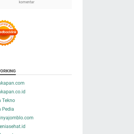
komentar
ORKING
takapan.com
akapan.co.id
a Tekno
a Pedia
tinyajomblo.com
niasehat.id