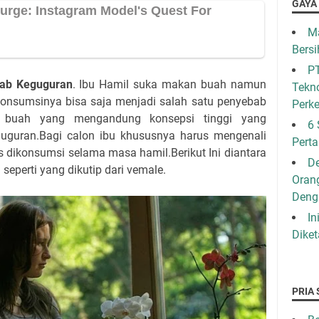
GAYA
Ma
Bersi
PT
ab Keguguran
. Ibu Hamil suka makan buah namun
Tekno
gkonsumsinya bisa saja menjadi salah satu penyebab
Perk
pa buah yang mengandung konsepsi tinggi yang
6 
uguran.Bagi calon ibu khususnya harus mengenali
Pert
s dikonsumsi selama masa hamil.Berikut Ini diantara
De
n
seperti yang dikutip dari vemale.
Oran
Den
In
Diket
PRIA 