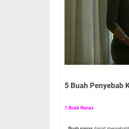
5 Buah Penyebab K
1.Buah Nanas
Buah nanas
dapat menyebabk