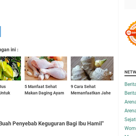
an ini :
NETW
Beri
Jus
5 Manfaat Sehat
9 Cara Sehat
Berit
Untuk
Makan Daging Ayam
Memanfaatkan Jahe
n
Aren
Aren
Seja
 Buah Penyebab Keguguran Bagi Ibu Hamil"
Wome