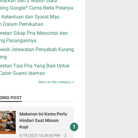
narkah Gen Z Masih Suka
sing Google? Cuma Beda Polanya
i Ketentuan dan Syarat Mas
n Dalam Pernikahan
retan Sikap Pria Mencintai dan
ng Pasangannya
owok Jerawatan Penyebab Kurang
eng
retan Tipe Pria Yang Baik Untuk
 Calon Suami Idaman
More on this category »
DING POST
Makanan Ini Kamu Perlu
Hindari Saat Minum
Kopi
6/19/2025 10:26:00 PM
2