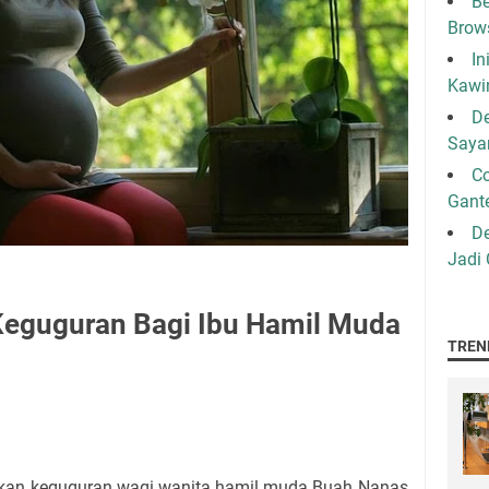
Be
Brow
In
Kawi
De
Saya
C
Gant
De
Jadi
eguguran Bagi Ibu Hamil Muda
TREN
an keguguran wagi wanita hamil muda.Buah Nanas