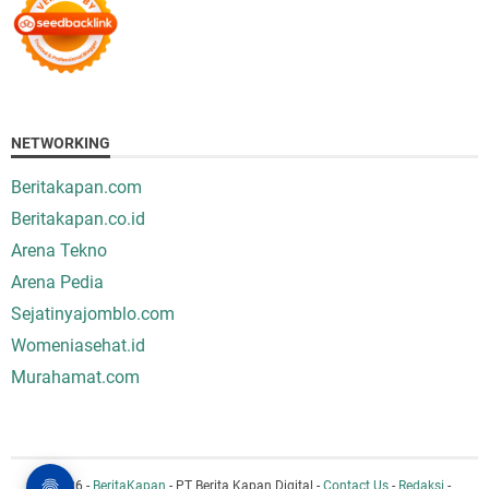
NETWORKING
Beritakapan.com
Beritakapan.co.id
Arena Tekno
Arena Pedia
Sejatinyajomblo.com
Womeniasehat.id
Murahamat.com
© 2026 -
BeritaKapan
- PT Berita Kapan Digital -
Contact Us
-
Redaksi
-