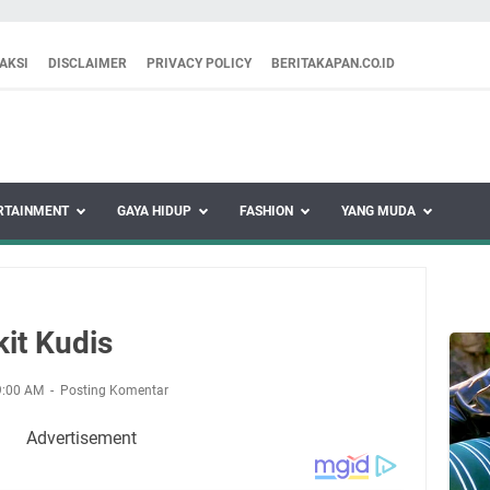
AKSI
DISCLAIMER
PRIVACY POLICY
BERITAKAPAN.CO.ID
RTAINMENT
GAYA HIDUP
FASHION
YANG MUDA
it Kudis
9:00 AM
Posting Komentar
Advertisement