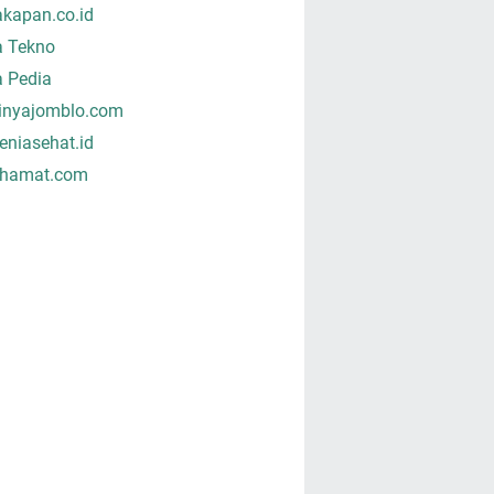
akapan.co.id
a Tekno
a Pedia
tinyajomblo.com
niasehat.id
hamat.com