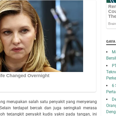
GAYA
Ma
Bersi
PT
Tekno
Perk
6 
Pert
De
yang merupakan salah satu penyakit yang menyerang
Oran
elain terdapat bercak dan juga seringkali merasa
Den
oh terjangkit penyakit kudis yakni pada tangan, ini