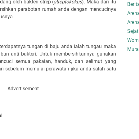
dang oleh bakteri strep (
streptokokus
). Maka dari itu
Berit
rsihkan parabotan rumah anda dengan mencucinya
Aren
susnya.
Aren
Seja
Wome
terdapatnya tungan di baju anda ialah tungau maka
Mura
abun anti bakteri. Untuk membersihkannya gunakan
encuci semua pakaian, handuk, dan selimut yang
ri sebelum memulai perawatan jika anda salah satu
Advertisement
al