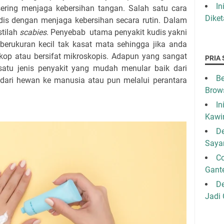
In
 sering menjaga kebersihan tangan. Salah satu cara
Diket
is dengan menjaga kebersihan secara rutin. Dalam
stilah
scabies
. Penyebab utama penyakit kudis yakni
berukuran kecil tak kasat mata sehingga jika anda
skop atau bersifat mikroskopis. Adapun yang sangat
PRIA 
satu jenis penyakit yang mudah menular baik dari
Be
ari hewan ke manusia atau pun melalui perantara
Brow
In
Kawi
De
Saya
C
Gant
De
Jadi