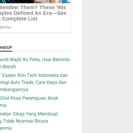
 HIDUP
ndi Wajib Itu Perlu, Usai Bercinta
h-Bersih
 Easerv Kim Tech Indonesia dan
logi Auto Trade: Cara Kerja dan
embangannya
Sifat Khas Perempuan Anak
ama
retan Sikap Yang Membuat
g Tidak Nyaman Bicara
ganmu