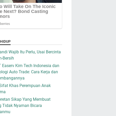
 HIDUP
ndi Wajib Itu Perlu, Usai Bercinta
h-Bersih
 Easerv Kim Tech Indonesia dan
logi Auto Trade: Cara Kerja dan
embangannya
Sifat Khas Perempuan Anak
ama
retan Sikap Yang Membuat
g Tidak Nyaman Bicara
ganmu