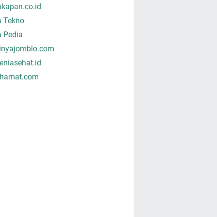
akapan.co.id
a Tekno
a Pedia
tinyajomblo.com
niasehat.id
hamat.com