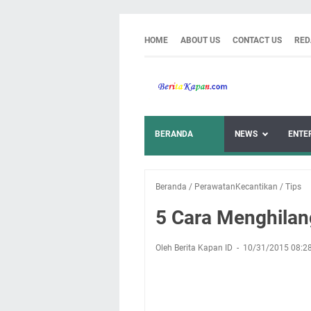
HOME
ABOUT US
CONTACT US
RED
BERANDA
NEWS
ENTE
Beranda
/
PerawatanKecantikan
/
Tips
5 Cara Menghilan
Oleh Berita Kapan ID
10/31/2015 08:2