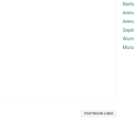
Berit
Aren
Aren
Seja
Wome
Mura
POSTINGAN LAMA