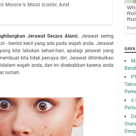
ghilangkan Jerawat Secara Alami.
Jerawat sering
ol - bentol kecil yang ada pada wajah anda. Jerawat
GAYA
ang kita lakukan sehari-hari, apalagi jerawat yang
membuat kita tidak percaya diri. Jerawat ditimbulkan
Ma
idalam wajah anda, dan ini disebabkan karena anda
Bersi
uar rumah.
PT
Tekno
Perk
6 
Pert
De
Oran
Den